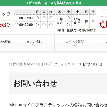
江坂で首痛・肩こりを早期改善する整体
つの理由
施術の流れ
よくある質問
flow
faq
chevron_right
江坂の整体 Motionカイロプラクティック TOP
お問い合わせ
お問い合わせ
Motionカイロプラクティックへの各種お問い合